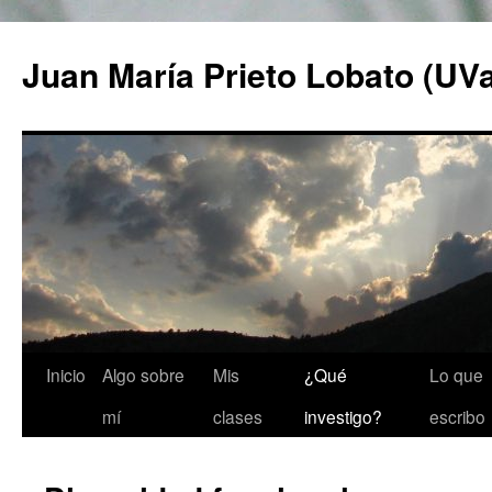
Saltar
al
Juan María Prieto Lobato (UV
contenido
Inicio
Algo sobre
Mis
¿Qué
Lo que
mí
clases
investigo?
escribo