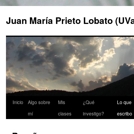
Saltar
al
Juan María Prieto Lobato (UV
contenido
Inicio
Algo sobre
Mis
¿Qué
Lo que
mí
clases
investigo?
escribo