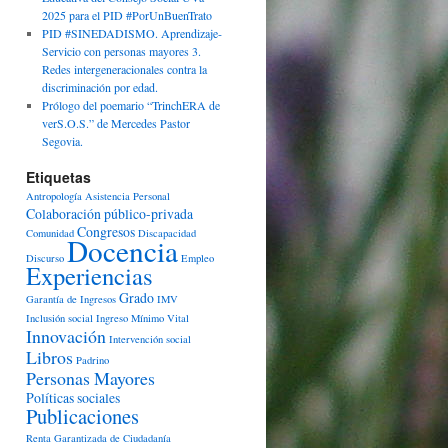
2025 para el PID #PorUnBuenTrato
PID #SINEDADISMO. Aprendizaje-
Servicio con personas mayores 3.
Redes intergeneracionales contra la
discriminación por edad.
Prólogo del poemario “TrinchERA de
verS.O.S.” de Mercedes Pastor
Segovia.
Etiquetas
Antropología
Asistencia Personal
Colaboración público-privada
Congresos
Comunidad
Discapacidad
Docencia
Discurso
Empleo
Experiencias
Grado
Garantía de Ingresos
IMV
Inclusión social
Ingreso Mínimo Vital
Innovación
Intervención social
Libros
Padrino
Personas Mayores
Políticas sociales
Publicaciones
Renta Garantizada de Ciudadanía