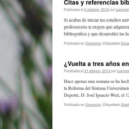
Citas y referencias b
Publicada el
2 octubre, 2015
por
juanmari
Si acabas de iniciar tus estudios uni
profesores/as te exigen que adquier
bibliográfica y que desarrolles las 
Publicado en
Docencia
|
Etiquetado
Doce
¿Vuelta a tres años en
Publicada el
21 febrero, 2013
por
juanmar
Hace apenas una semana se ha hecho
la Reforma del Sistema Universitari
Deporte, D. José Ignacio Wert, el 
Publicado en
Docencia
|
Etiquetado
Grad