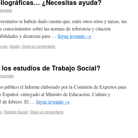
ibliográficas… ¿Necesitas ayuda?
aprieto
versitarios te habrás dado cuenta que, entre otros retos y tareas, tus
as conocimientos sobre las normas de referencia y citación
habilidades y destrezas para …
Sigue leyendo
→
ncia
,
Grado
|
Deja un comentario
 los estudios de Trabajo Social?
iaprieto
 público el Informe elaborado por la Comisión de Expertos para
o Español, entregado al Ministro de Educación, Cultura y
12 de febrero. El …
Sigue leyendo
→
o
,
Trabajo Social
|
Deja un comentario