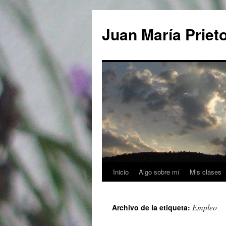
Saltar
al
Juan María Priet
contenido
Inicio
Algo sobre mí
Mis clases
Empleo
Archivo de la etiqueta: