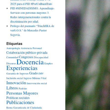
2025 para el PID #PorUnBuenTrato
PID #SINEDADISMO. Aprendizaje-
Servicio con personas mayores 3.
Redes intergeneracionales contra la
discriminación por edad.
Prólogo del poemario “TrinchERA de
verS.O.S.” de Mercedes Pastor
Segovia.
Etiquetas
Antropología
Asistencia Personal
Colaboración público-privada
Congresos
Comunidad
Discapacidad
Docencia
Discurso
Empleo
Experiencias
Grado
Garantía de Ingresos
IMV
Inclusión social
Ingreso Mínimo Vital
Innovación
Intervención social
Libros
Padrino
Personas Mayores
Políticas sociales
Publicaciones
Renta Garantizada de Ciudadanía