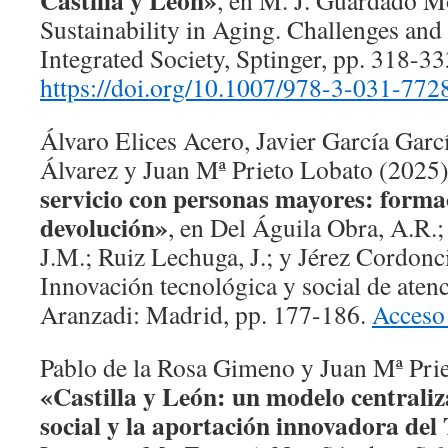
Castilla y León»
, en M. J. Guardado Mor
Sustainability in Aging. Challenges and
Integrated Society, Sptinger, pp. 318-33
https://doi.org/10.1007/978-3-031-772
Álvaro Elices Acero, Javier García Garc
Álvarez y Juan Mª Prieto Lobato (2025
servicio con personas mayores: formac
devolución»
, en Del Águila Obra, A.R.
J.M.; Ruiz Lechuga, J.; y Jérez Cordoncil
Innovación tecnológica y social de atenc
Aranzadi: Madrid, pp. 177-186.
Acceso 
Pablo de la Rosa Gimeno y Juan Mª Pri
«Castilla y León: un modelo centraliz
social y la aportación innovadora del