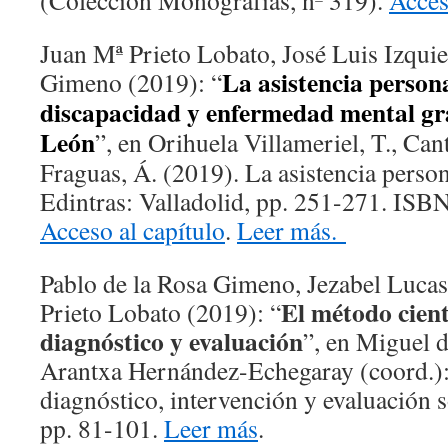
(Colección Monografías, nº 319).
Acces
Juan Mª Prieto Lobato, José Luis Izquie
La asistencia person
Gimeno (2019): “
discapacidad y enfermedad mental gra
León
”, en Orihuela Villameriel, T., Ca
Fraguas, Á. (2019). La asistencia person
Edintras: Valladolid, pp. 251-271. IS
Acceso al capítulo
.
Leer más.
Pablo de la Rosa Gimeno, Jezabel Lucas
El método cientí
Prieto Lobato (2019): “
diagnóstico y evaluación
”, en Miguel d
Arantxa Hernández-Echegaray (coord.)
diagnóstico, intervención y evaluación
pp. 81-101.
Leer más
.