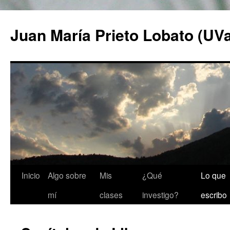
Saltar
al
Juan María Prieto Lobato (UV
contenido
Inicio
Algo sobre
Mis
¿Qué
Lo que
mí
clases
investigo?
escribo