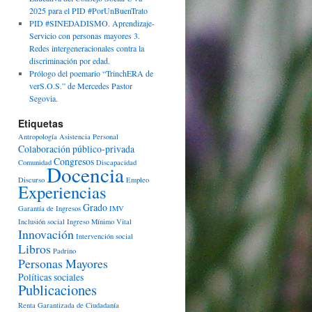
2025 para el PID #PorUnBuenTrato
PID #SINEDADISMO. Aprendizaje-
Servicio con personas mayores 3.
Redes intergeneracionales contra la
discriminación por edad.
Prólogo del poemario “TrinchERA de
verS.O.S.” de Mercedes Pastor
Segovia.
Etiquetas
Antropología
Asistencia Personal
Colaboración público-privada
Congresos
Comunidad
Discapacidad
Docencia
Discurso
Empleo
Experiencias
Grado
Garantía de Ingresos
IMV
Inclusión social
Ingreso Mínimo Vital
Innovación
Intervención social
Libros
Padrino
Personas Mayores
Políticas sociales
Publicaciones
Renta Garantizada de Ciudadanía