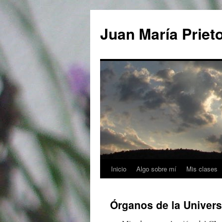
Saltar
al
Juan María Priet
contenido
Inicio
Algo sobre mí
Mis clases
Órganos de la Univers