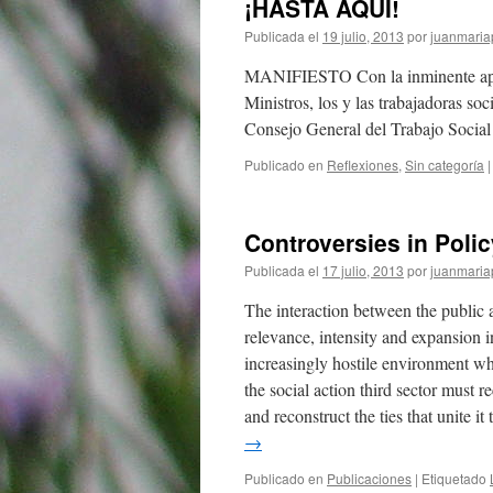
¡HASTA AQUÍ!
Publicada el
19 julio, 2013
por
juanmaria
MANIFIESTO Con la inminente apro
Ministros, los y las trabajadoras 
Consejo General del Trabajo Socia
Publicado en
Reflexiones
,
Sin categoría
|
Controversies in Poli
Publicada el
17 julio, 2013
por
juanmaria
The interaction between the public a
relevance, intensity and expansion i
increasingly hostile environment whi
the social action third sector must re
and reconstruct the ties that unite i
→
Publicado en
Publicaciones
|
Etiquetado