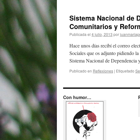
Sistema Nacional de D
Comunitarios y Refor
Publicada el
4 julio, 2013
por
juanmariapr
Hace unos días recibí el correo ele
Sociales que os adjunto pidiendo la
Sistema Nacional de Dependencia 
Publicado en
Reflexiones
|
Etiquetado
Se
Con humor…