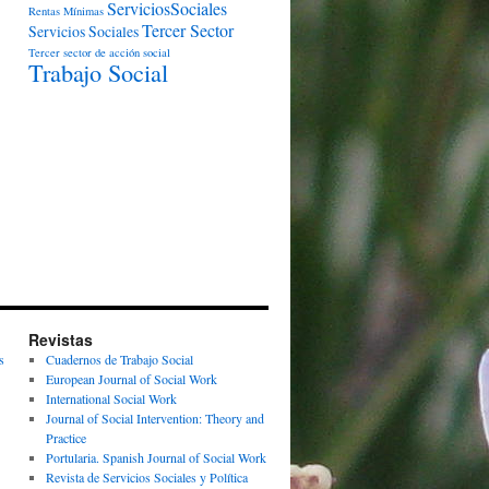
ServiciosSociales
Rentas Mínimas
Tercer Sector
Servicios Sociales
Tercer sector de acción social
Trabajo Social
Revistas
s
Cuadernos de Trabajo Social
European Journal of Social Work
International Social Work
Journal of Social Intervention: Theory and
Practice
Portularia. Spanish Journal of Social Work
Revista de Servicios Sociales y Política