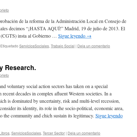
prieto
bación de la reforma de la Administración Local en Consejo de
sociales decimos “¡HASTA AQUÍ!” Madrid, 19 de julio de 2013. El
l (CGTS) insta al Gobierno …
Sigue leyendo
→
Etiquetado
ServiciosSociales
,
Trabajo Social
|
Deja un comentario
cy Research.
prieto
nd voluntary social action sectors has taken on a special
n recent decades in complex afluent Western societies. In a
ch is dominated by uncertainty, risk and multi-level recession,
consider its identity, its role in the socio-political, economic area,
t to the community and chich sustain its legitimacy.
Sigue leyendo
Libros
,
ServiciosSociales
,
Tercer Sector
|
Deja un comentario