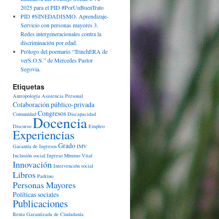
2025 para el PID #PorUnBuenTrato
PID #SINEDADISMO. Aprendizaje-
Servicio con personas mayores 3.
Redes intergeneracionales contra la
discriminación por edad.
Prólogo del poemario “TrinchERA de
verS.O.S.” de Mercedes Pastor
Segovia.
Etiquetas
Antropología
Asistencia Personal
Colaboración público-privada
Congresos
Comunidad
Discapacidad
Docencia
Discurso
Empleo
Experiencias
Grado
Garantía de Ingresos
IMV
Inclusión social
Ingreso Mínimo Vital
Innovación
Intervención social
Libros
Padrino
Personas Mayores
Políticas sociales
Publicaciones
Renta Garantizada de Ciudadanía