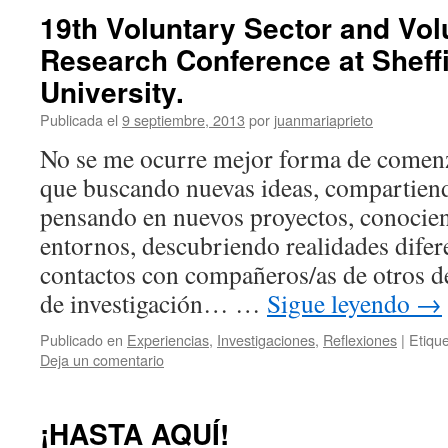
19th Voluntary Sector and Vol
Research Conference at Sheff
University.
Publicada el
9 septiembre, 2013
por
juanmariaprieto
No se me ocurre mejor forma de comenz
que buscando nuevas ideas, compartiend
pensando en nuevos proyectos, conocien
entornos, descubriendo realidades difer
contactos con compañeros/as de otros d
de investigación… …
Sigue leyendo
→
Publicado en
Experiencias
,
Investigaciones
,
Reflexiones
|
Etiqu
Deja un comentario
¡HASTA AQUÍ!