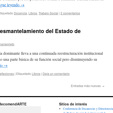
igue leyendo
→
tiquetado
Docencia
,
Libros
,
Trabajo Social
|
2 comentarios
desmantelamiento del Estado de
ariaprieto
a dominante lleva a una continuada reestructuración institucional
o una parte básica de su función social pero disminuyendo su
do
→
eflexiones
|
Etiquetado
Libros
|
Deja un comentario
Entradas más nuevas
→
RecomendARTE
Sitios de interés
Conferencia de Decanos/as y Directores/a