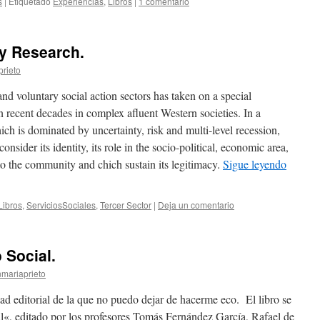
s
|
Etiquetado
Experiencias
,
Libros
|
1 comentario
cy Research.
prieto
nd voluntary social action sectors has taken on a special
n recent decades in complex afluent Western societies. In a
ch is dominated by uncertainty, risk and multi-level recession,
consider its identity, its role in the socio-political, economic area,
t to the community and chich sustain its legitimacy.
Sigue leyendo
Libros
,
ServiciosSociales
,
Tercer Sector
|
Deja un comentario
 Social.
nmariaprieto
ad editorial de la que no puedo dejar de hacerme eco. El libro se
al«, editado por los profesores Tomás Fernández García, Rafael de