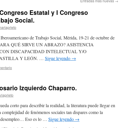
Entradas más nuevas
→
 Congreso Estatal y I Congreso
bajo Social.
ariaprieto
 Iberoamericano de Trabajo Social, Mérida, 19-21 de octubre de
Í. ¿PARA QUÉ SIRVE UN ABRAZO? ASISTENCIA
CON DISCAPACIDAD INTELECTUAL Y/O
STILLA Y LEÓN. …
Sigue leyendo
→
mentario
osario Izquierdo Chaparro.
riaprieto
da corto para describir la realidad, la literatura puede llegar en
a complejidad de fenómenos sociales tan dispares como la
 el desempleo… Eso es lo …
Sigue leyendo
→