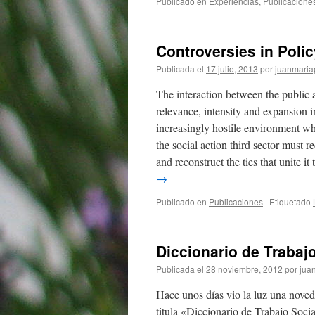
Publicado en
Experiencias
,
Publicacione
Controversies in Poli
Publicada el
17 julio, 2013
por
juanmaria
The interaction between the public a
relevance, intensity and expansion i
increasingly hostile environment whi
the social action third sector must re
and reconstruct the ties that unite i
→
Publicado en
Publicaciones
|
Etiquetado
Diccionario de Trabajo
Publicada el
28 noviembre, 2012
por
jua
Hace unos días vio la luz una noved
titula «Diccionario de Trabajo Soci