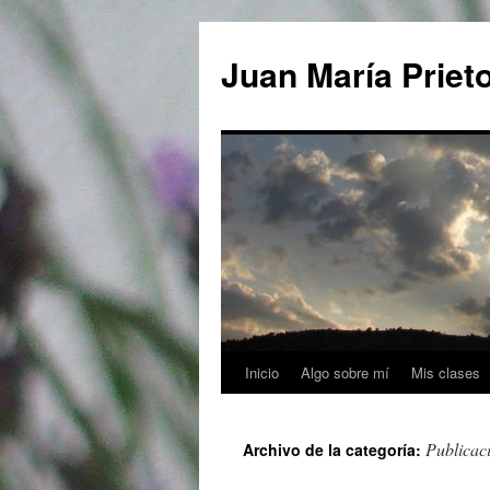
Saltar
al
Juan María Priet
contenido
Inicio
Algo sobre mí
Mis clases
Publicac
Archivo de la categoría: