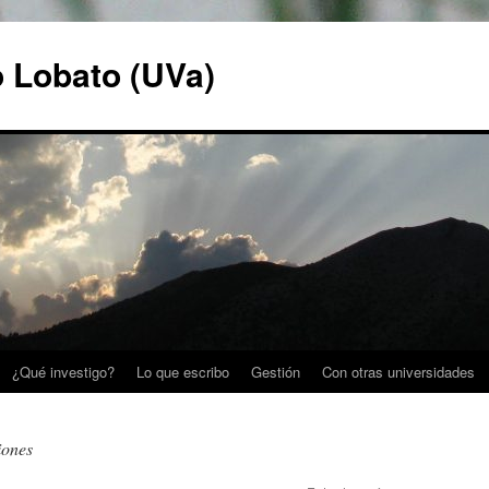
o Lobato (UVa)
¿Qué investigo?
Lo que escribo
Gestión
Con otras universidades
iones