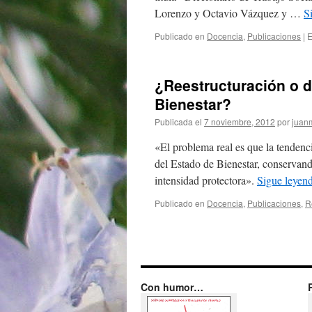
Lorenzo y Octavio Vázquez y …
S
Publicado en
Docencia
,
Publicaciones
|
E
¿Reestructuración o 
Bienestar?
Publicada el
7 noviembre, 2012
por
juanm
«El problema real es que la tendenci
del Estado de Bienestar, conservand
intensidad protectora».
Sigue leyen
Publicado en
Docencia
,
Publicaciones
,
R
Con humor…