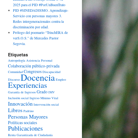
2025 para el PID #PorUnBuenTrato
PID #SINEDADISMO. Aprendizaje-
Servicio con personas mayores 3.
Redes intergeneracionales contra la
discriminación por edad.
Prólogo del poemario “TrinchERA de
verS.O.S.” de Mercedes Pastor
Segovia.
Etiquetas
Antropología
Asistencia Personal
Colaboración público-privada
Congresos
Comunidad
Discapacidad
Docencia
Discurso
Empleo
Experiencias
Grado
Garantía de Ingresos
IMV
Inclusión social
Ingreso Mínimo Vital
Innovación
Intervención social
Libros
Padrino
Personas Mayores
Políticas sociales
Publicaciones
Renta Garantizada de Ciudadanía