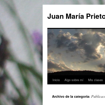
Saltar
al
Juan María Priet
contenido
Inicio
Algo sobre mí
Mis clases
Publicac
Archivo de la categoría: