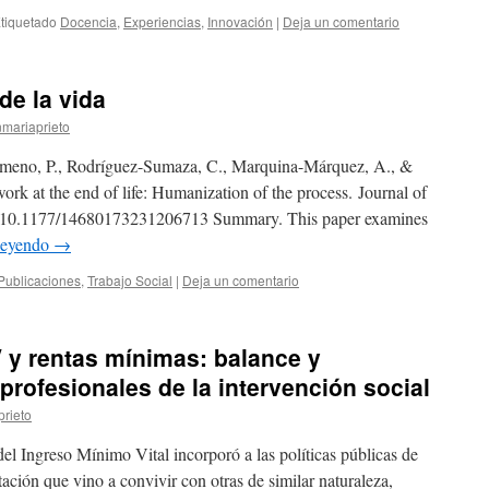
tiquetado
Docencia
,
Experiencias
,
Innovación
|
Deja un comentario
 de la vida
nmariaprieto
Gimeno, P., Rodríguez-Sumaza, C., Marquina-Márquez, A., &
ork at the end of life: Humanization of the process. Journal of
org/10.1177/14680173231206713 Summary. This paper examines
leyendo
→
Publicaciones
,
Trabajo Social
|
Deja un comentario
 y rentas mínimas: balance y
profesionales de la intervención social
prieto
l Ingreso Mínimo Vital incorporó a las políticas públicas de
ación que vino a convivir con otras de similar naturaleza,