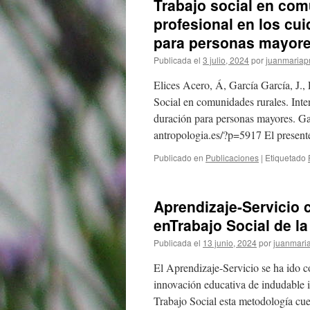
Trabajo social en com
profesional en los cui
para personas mayor
Publicada el
3 julio, 2024
por
juanmariapr
Elices Acero, Á, García García, J.,
Social en comunidades rurales. Inter
duración para personas mayores. Ga
antropologia.es/?p=5917 El present
Publicado en
Publicaciones
|
Etiquetado
Aprendizaje-Servicio
enTrabajo Social de la
Publicada el
13 junio, 2024
por
juanmaria
El Aprendizaje-Servicio se ha ido 
innovación educativa de indudable i
Trabajo Social esta metodología cue