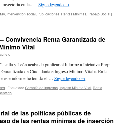
a trayectoria en las …
Sigue leyendo
→
IMV
,
Intervención social
,
Publicaciones
,
Rentas Mínimas
,
Trabajo Social
|
– Convivencia Renta Garantizada de
Mínimo Vital
aprieto
stilla y León acaba de publicar el Informe a Iniciativa Propia
 Garantizada de Ciudadanía e Ingreso Mínimo Vital«. En la
e este informe he tenido el …
Sigue leyendo
→
nes
|
Etiquetado
Garantía de Ingresos
,
Ingreso Mínimo Vital
,
Renta
entario
rial de las políticas públicas de
caso de las rentas mínimas de inserción