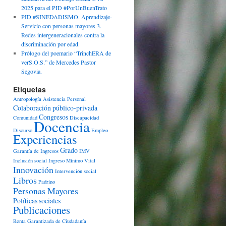
2025 para el PID #PorUnBuenTrato
PID #SINEDADISMO. Aprendizaje-
Servicio con personas mayores 3.
Redes intergeneracionales contra la
discriminación por edad.
Prólogo del poemario “TrinchERA de
verS.O.S.” de Mercedes Pastor
Segovia.
Etiquetas
Antropología
Asistencia Personal
Colaboración público-privada
Congresos
Comunidad
Discapacidad
Docencia
Discurso
Empleo
Experiencias
Grado
Garantía de Ingresos
IMV
Inclusión social
Ingreso Mínimo Vital
Innovación
Intervención social
Libros
Padrino
Personas Mayores
Políticas sociales
Publicaciones
Renta Garantizada de Ciudadanía