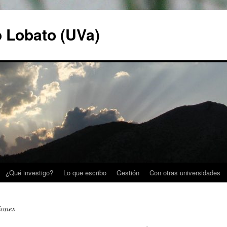
o Lobato (UVa)
¿Qué investigo?
Lo que escribo
Gestión
Con otras universidades
iones