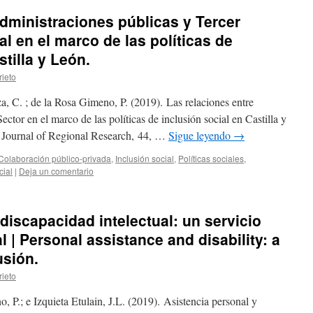
administraciones públicas y Tercer
l en el marco de las políticas de
stilla y León.
rieto
a, C. ; de la Rosa Gimeno, P. (2019). Las relaciones entre
ector en el marco de las políticas de inclusión social en Castilla y
– Journal of Regional Research, 44, …
Sigue leyendo
→
Colaboración público-privada
,
Inclusión social
,
Políticas sociales
,
cial
|
Deja un comentario
discapacidad intelectual: un servicio
l | Personal assistance and disability: a
usión.
rieto
o, P.; e Izquieta Etulain, J.L. (2019). Asistencia personal y