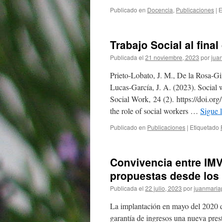
Publicado en
Docencia
,
Publicaciones
|
E
Trabajo Social al final
Publicada el
21 noviembre, 2023
por
jua
Prieto-Lobato, J. M., De la Rosa-
Lucas-García, J. A. (2023). Social w
Social Work, 24 (2). https://doi.
the role of social workers …
Sigue 
Publicado en
Publicaciones
|
Etiquetado
Convivencia entre IMV
propuestas desde los 
Publicada el
22 julio, 2023
por
juanmaria
La implantación en mayo del 2020 de
garantía de ingresos una nueva prest