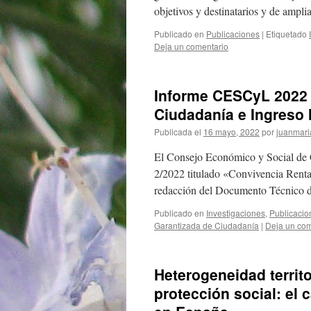
objetivos y destinatarios y de ampli
Publicado en
Publicaciones
|
Etiquetado
Deja un comentario
Informe CESCyL 2022 
Ciudadanía e Ingreso 
Publicada el
16 mayo, 2022
por
juanmari
El Consejo Económico y Social de Ca
2/2022 titulado «Convivencia Renta
redacción del Documento Técnico d
Publicado en
Investigaciones
,
Publicacio
Garantizada de Ciudadanía
|
Deja un com
Heterogeneidad territo
protección social: el 