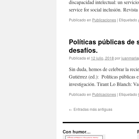
discapacidad intelectual: un servicio
service for social inclusión. Revis
Publicado en
Publicaciones
|
Etiquetado
Políticas públicas de 
desafíos.
Publicada el
12 julio, 2018
por
juanmaria
Sin duda, hemos de celebrar la reci
Gutiérrez (ed.): Políticas públicas
investigación. Tirant Lo Blanch: Val
Publicado en
Publicaciones
|
Etiquetado
←
Entradas más antiguas
Con humor…