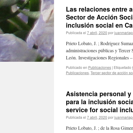
Las relaciones entre 
Sector de Acción Socia
inclusión social en Ca
Publicada el
7 abril, 2020
por
juanmariap
Prieto Lobato, J. ; Rodríguez Sumaz
administraciones públicas y Tercer S
León. Investigaciones Regionales 
Publicado en
Publicaciones
|
Etiquetado
Publicaciones
,
Tercer sector de acción so
Asistencia personal y 
para la inclusión socia
service for social incl
Publicada el
7 abril, 2020
por
juanmariap
Prieto Lobato, J. ; de la Rosa Gimen