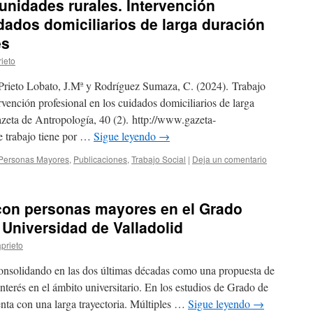
unidades rurales. Intervención
dados domiciliarios de larga duración
es
ieto
 Prieto Lobato, J.Mª y Rodríguez Sumaza, C. (2024). Trabajo
vención profesional en los cuidados domiciliarios de larga
zeta de Antropología, 40 (2). http://www.gazeta-
e trabajo tiene por …
Sigue leyendo
→
Personas Mayores
,
Publicaciones
,
Trabajo Social
|
Deja un comentario
 con personas mayores en el Grado
 Universidad de Valladolid
prieto
consolidando en las dos últimas décadas como una propuesta de
nterés en el ámbito universitario. En los estudios de Grado de
nta con una larga trayectoria. Múltiples …
Sigue leyendo
→