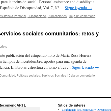
 para la inclusión social | Personal assistance and disability: a
ta Española de Discapacidad, Vol. 7, Nº …
Sigue leyendo
→
Asistencia Personal
,
Discapacidad
,
Publicaciones
|
Deja un comentario
servicios sociales comunitarios: retos y
prieto
ente publicación del estupendo libro de María Rosa Herrera-
 en tiempos de incertidumbre: aportes para una agenda de
encia. El libro se estructura en torno a tres …
Sigue leyendo
→
Comunidad
,
Políticas sociales
,
Servicios Sociales
|
Deja un comentario
RecomendARTE
Sitios de interés
Conferencia de Decanos/as y Directores/a