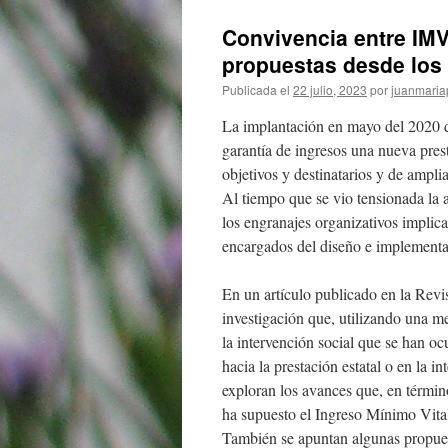
Convivencia entre IMV
propuestas desde los 
Publicada el
22 julio, 2023
por
juanmaria
La implantación en mayo del 2020 de
garantía de ingresos una nueva prest
objetivos y destinatarios y de ampl
Al tiempo que se vio tensionada la a
los engranajes organizativos implica
encargados del diseño e implementac
En un artículo publicado en la Rev
investigación que, utilizando una me
la intervención social que se han oc
hacia la prestación estatal o en la i
exploran los avances que, en términ
ha supuesto el Ingreso Mínimo Vital
También se apuntan algunas propuest