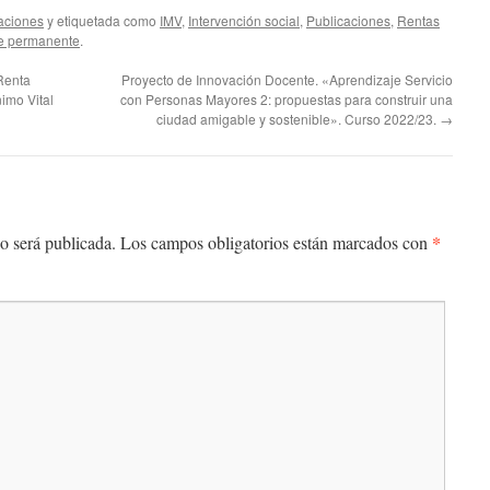
aciones
y etiquetada como
IMV
,
Intervención social
,
Publicaciones
,
Rentas
e permanente
.
Renta
Proyecto de Innovación Docente. «Aprendizaje Servicio
imo Vital
con Personas Mayores 2: propuestas para construir una
ciudad amigable y sostenible». Curso 2022/23.
→
*
o será publicada.
Los campos obligatorios están marcados con