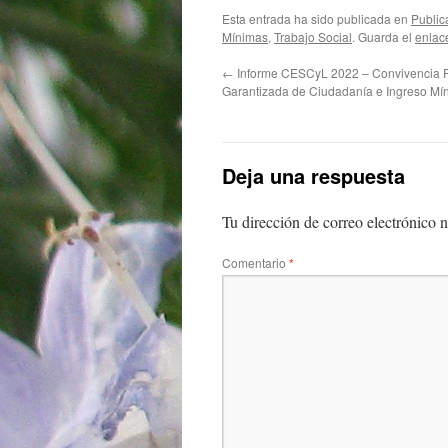
Esta entrada ha sido publicada en
Public
Mínimas
,
Trabajo Social
. Guarda el
enlac
←
Informe CESCyL 2022 – Convivencia 
Garantizada de Ciudadanía e Ingreso Mín
Deja una respuesta
Tu dirección de correo electrónico n
Comentario
*