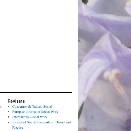
Revistas
s
Cuadernos de Trabajo Social
European Journal of Social Work
International Social Work
Journal of Social Intervention: Theory and
Practice