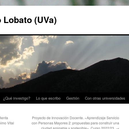
o Lobato (UVa)
¿Qué investigo?
Lo que escribo
Gestión
Con otras universidades
Renta
Proyecto de Innovación Docente. «Aprendizaje Servicio
imo Vital
con Personas Mayores 2: propuestas para construir una
ciudad amigable y sostenible». Curso 2022/23.
→