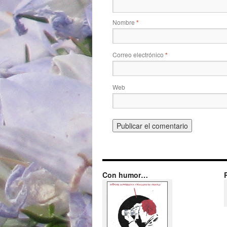
Nombre
*
Correo electrónico
*
Web
Con humor…