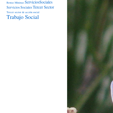
ServiciosSociales
Rentas Mínimas
Tercer Sector
Servicios Sociales
Tercer sector de acción social
Trabajo Social