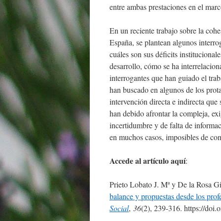
entre ambas prestaciones en el marc
En un reciente trabajo sobre la coh
España, se plantean algunos interr
cuáles son sus déficits institucional
desarrollo, cómo se ha interrelaci
interrogantes que han guiado el traba
han buscado en algunos de los prota
intervención directa e indirecta qu
han debido afrontar la compleja, exi
incertidumbre y de falta de informa
en muchos casos, imposibles de com
Accede al artículo aquí
:
Prieto Lobato J. Mª y De la Rosa G
balance y propuestas desde los profe
Social
,
36
(2), 239-316. https://doi