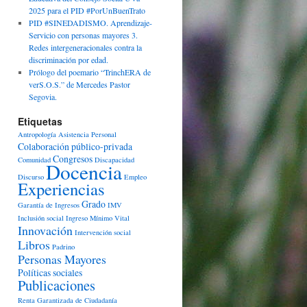
2025 para el PID #PorUnBuenTrato
PID #SINEDADISMO. Aprendizaje-
Servicio con personas mayores 3.
Redes intergeneracionales contra la
discriminación por edad.
Prólogo del poemario “TrinchERA de
verS.O.S.” de Mercedes Pastor
Segovia.
Etiquetas
Antropología
Asistencia Personal
Colaboración público-privada
Congresos
Comunidad
Discapacidad
Docencia
Discurso
Empleo
Experiencias
Grado
Garantía de Ingresos
IMV
Inclusión social
Ingreso Mínimo Vital
Innovación
Intervención social
Libros
Padrino
Personas Mayores
Políticas sociales
Publicaciones
Renta Garantizada de Ciudadanía