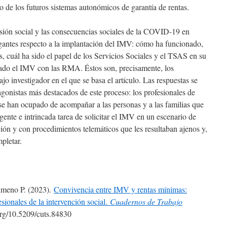
o de los futuros sistemas autonómicos de garantía de rentas.
esión social y las consecuencias sociales de la COVID-19 en
ogantes respecto a la implantación del IMV: cómo ha funcionado,
es, cuál ha sido el papel de los Servicios Sociales y el TSAS en su
onado el IMV con las RMA. Éstos son, precisamente, los
jo investigador en el que se basa el artículo. Las respuestas se
gonistas más destacados de este proceso: los profesionales de
e se han ocupado de acompañar a las personas y a las familias que
gente e intrincada tarea de solicitar el IMV en un escenario de
ción y con procedimientos telemáticos que les resultaban ajenos y,
pletar.
imeno P. (2023).
Convivencia entre IMV y rentas mínimas:
sionales de la intervención social.
Cuadernos de Trabajo
.org/10.5209/cuts.84830